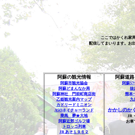
ここではかくれ家
配信してまいります。お
阿蘇の観光情報
阿蘇道路
阿蘇市観光協会
阿蘇5
阿蘇どまんなか局
抜
阿蘇神社 門前町商店街
熊本
乙姫観光案内マップ
九
カドリードミニオン
かかしのか
ASOネイチャーランド
乗馬 夢★大地
JR
阿蘇近郊ゴルフ場
お車
トロッコ列車
JR あそ１９６２