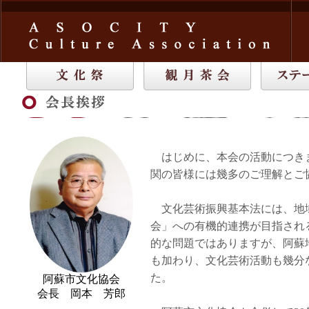
はじめに、本会の活動につき
関の皆様には幾多のご理解とご
文化芸術振興基本法には、地
会」への有機的連携が目指され
的な問題ではありますが、阿蘇
も加わり、文化芸術活動も幾分
た。
阿蘇市文化協会
会長 岡本 芳郎