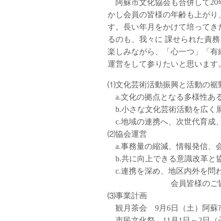
阿蘇市文化協会も合併して20
かし会員の皆様の年齢も上がり
す。長い年月をかけて培ってき
るのも、我々に 課せられた責
楽しみながら、「心一つ」「有
運営をして参りたいと思います
⑴文化芸術活動振興と活動の裾
a.文化の拠点となる多様性あ
b.小さな文化芸術活動を広く
c.地域の連携へ、次世代育成
⑵協会運営
a.事務量の縮減、情報発信、
b.共に向上できる意識改革と
c.連携を深め、地区内外を問
会員皆様のご協力を
⑶事業計画
観月茶会 9月6日（土）阿蘇
市民文化祭 11月1日～2日