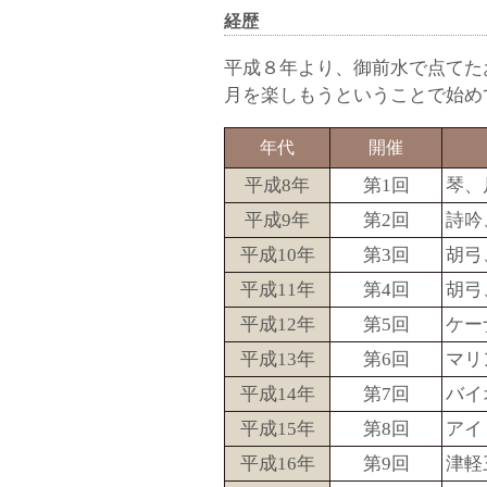
経歴
平成８年より、御前水で点てた
月を楽しもうということで始め
年代
開催
平成8年
第1回
琴、
平成9年
第2回
詩吟
平成10年
第3回
胡弓
平成11年
第4回
胡弓
平成12年
第5回
ケー
平成13年
第6回
マリ
平成14年
第7回
バイ
平成15年
第8回
アイ
平成16年
第9回
津軽