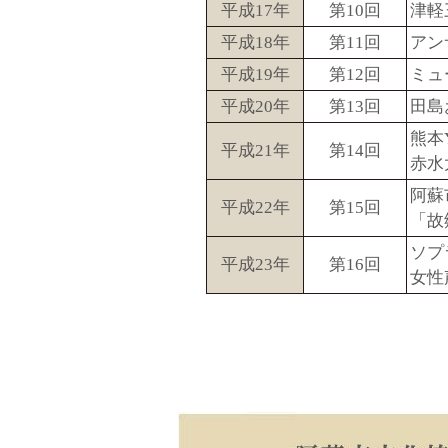
平成17年
第10回
津軽
平成18年
第11回
アン
平成19年
第12回
ミュ
平成20年
第13回
田島
熊本
平成21年
第14回
赤水
阿蘇
平成22年
第15回
「故
ソプ
平成23年
第16回
女性