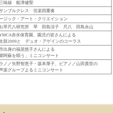
三味線 船津健聖
サンブルクレス 弦楽四重奏
ージック・アート・クリエイション
お琴尺八研究所 琴 田島涼子 尺八 田島永山
YMCA赤水保育園、園児の皆さんによる
太鼓2009と デュオ・アゲインのコーラス
市出身の福居悠子さんによる
郷阿蘇を唄う」ミニコンサート
ラノ／矢野智恵子・坂本厚子、ピアノ／山田貴世の
声楽グループよるミニコンサート