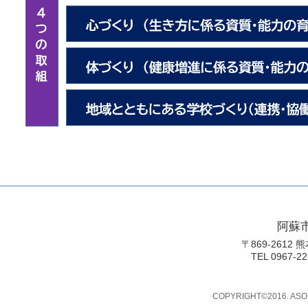
阿蘇
〒869-2612
TEL 0967-22
COPYRIGHT©2016. ASO 