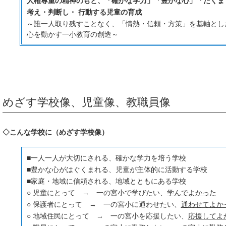
人権尊重の精神のもと、「確かな学力」「豊かな心」「たくま
考え・判断し・ 行動する児童の育成
～誰一人取り残すことなく、「情熱・信頼・方策」を基軸と
心を動かす一小教育の創造～
めざす学校像、児童像、教職員像
◇こんな学校に（めざす学校像）
■一人一人が大切にされる、確かな学力を培う学校
■豊かな心がはぐくまれる、児童が主体的に活動する学校
■家庭・地域に信頼される、地域とともにある学校
○ 児童にとって → 一の宮小で学びたい、
学んでよかった
○ 保護者にとって → 一の宮小に通わせたい、
通わせてよか
○ 地域住民にとって → 一の宮小を応援したい、
応援してよ