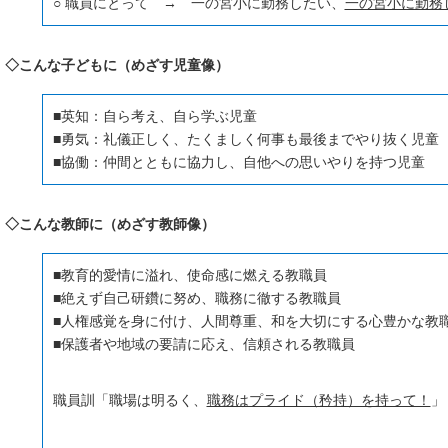
○ 職員にとって → 一の宮小に勤務したい、
一の宮小に勤務
◇こんな子どもに（めざす児童像）
■英知：自ら考え、自ら学ぶ児童
■勇気：礼儀正しく、たくましく何事も最後までやり抜く児童
■協働：仲間とともに協力し、自他への思いやりを持つ児童
◇こんな教師に（めざす教師像）
■教育的愛情に溢れ、使命感に燃える教職員
■絶えず自己研鑽に努め、職務に徹する教職員
■人権感覚を身に付け、人間尊重、和を大切にする心豊かな教
■保護者や地域の要請に応え、信頼される教職員
職員訓「職場は明るく、
職務はプライド（矜持）を持って！
」