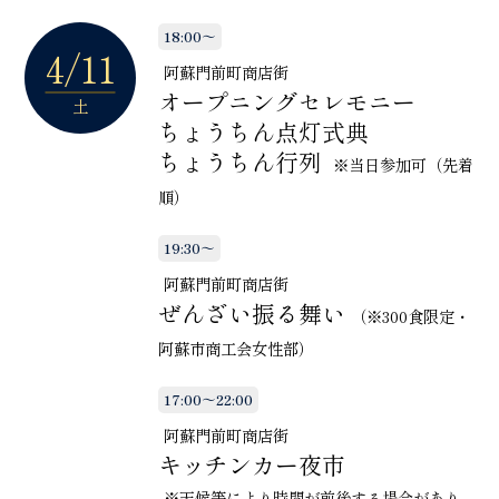
18:00～
4/11
阿蘇門前町商店街
オープニングセレモニー
土
ちょうちん点灯式典
ちょうちん行列
※当日参加可（先着
順）
19:30～
阿蘇門前町商店街
ぜんざい振る舞い
（※300食限定・
阿蘇市商工会女性部）
17:00～22:00
阿蘇門前町商店街
キッチンカー夜市
※天候等により時間が前後する場合があり