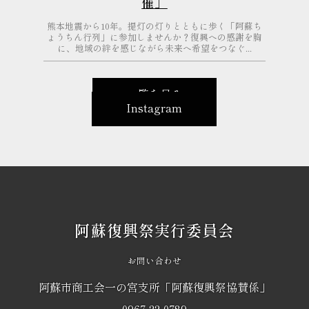
催」
熊本地震から10年。提灯の灯りとともに歩く「阿蘇ち
ょうちん行列」に参加しませんか？復興への感謝を胸
に、地域の絆を感じながら未来へ希望をつなぐ...
一覧を見る
Instagram
阿蘇復興祭実行委員会
お問い合わせ
阿蘇市商工会一の宮支所「阿蘇復興祭協賛係」
0967-22-0789