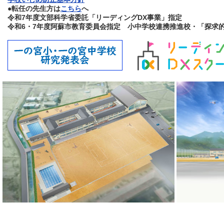
●転任の先生方は
こちら
へ
令和7年度文部科学省委託「リーディングDX事業」指定
令和6・7年度阿蘇市教育委員会指定 小中学校連携推進校・「探求