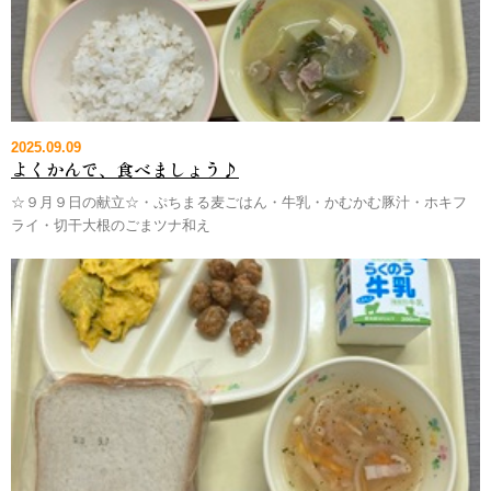
2025.09.09
よくかんで、食べましょう♪
☆９月９日の献立☆・ぷちまる麦ごはん・牛乳・かむかむ豚汁・ホキフ
ライ・切干大根のごまツナ和え