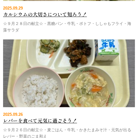
2025.09.29
カルシウムの大切さについて知ろう！
☆９月２８日の献立☆・黒糖パン・牛乳・ポトフ・ししゃもフライ・海
藻サラダ
2025.09.26
レバーを食べて元気に過ごそう！
☆９月２６日の献立☆・麦ごはん・牛乳・かきたまみそ汁・元気が出る
レバー・野菜のごま和え