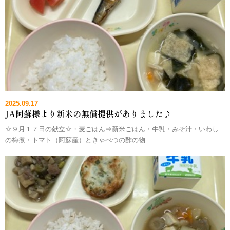
2025.09.17
JA阿蘇様より新米の無償提供がありました♪
☆９月１７日の献立☆・麦ごはん⇒新米ごはん・牛乳・みそ汁・いわし
の梅煮・トマト（阿蘇産）ときゃべつの酢の物