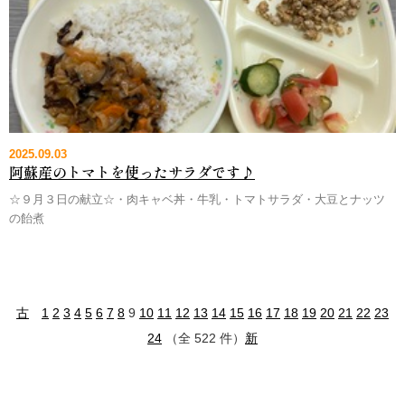
2025.09.03
阿蘇産のトマトを使ったサラダです♪
☆９月３日の献立☆・肉キャベ丼・牛乳・トマトサラダ・大豆とナッツ
の飴煮
古
1
2
3
4
5
6
7
8
9
10
11
12
13
14
15
16
17
18
19
20
21
22
23
24
（全 522 件）
新