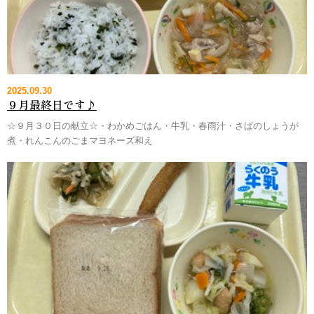
2025.09.30
９月最終日です♪
☆９月３０日の献立☆・わかめごはん・牛乳・春雨汁・さばのしょうが
煮・れんこんのごまマヨネーズ和え