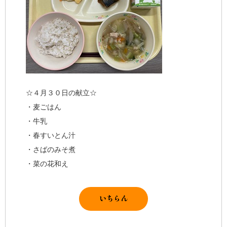
☆４月３０日の献立☆
・麦ごはん
・牛乳
・春すいとん汁
・さばのみそ煮
・菜の花和え
いちらん