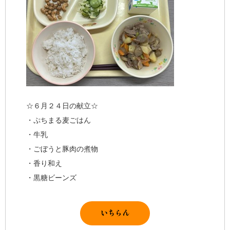
☆６月２４日の献立☆
・ぷちまる麦ごはん
・牛乳
・ごぼうと豚肉の煮物
・香り和え
・黒糖ビーンズ
いちらん