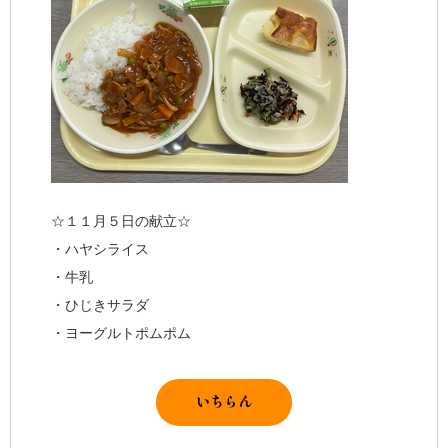
☆１１月５日の献立☆
・ハヤシライス
・牛乳
・ひじきサラダ
・ヨーグルトポムポム
いちらん