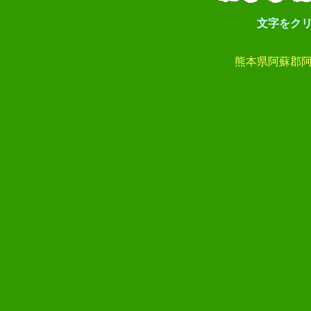
文字をク
熊本県阿蘇郡